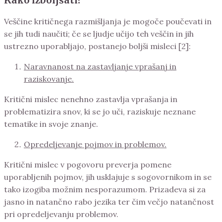
Kako izboljšati?
Veščine kritičnega razmišljanja je mogoče poučevati in
se jih tudi naučiti; če se ljudje učijo teh veščin in jih
ustrezno uporabljajo, postanejo boljši misleci [2]:
Naravnanost na zastavljanje vprašanj in
raziskovanje.
Kritični mislec nenehno zastavlja vprašanja in
problematizira snov, ki se jo uči, raziskuje neznane
tematike in svoje znanje.
Opredeljevanje pojmov in problemov.
Kritični mislec v pogovoru preverja pomene
uporabljenih pojmov, jih usklajuje s sogovornikom in se
tako izogiba možnim nesporazumom. Prizadeva si za
jasno in natančno rabo jezika ter čim večjo natančnost
pri opredeljevanju problemov.