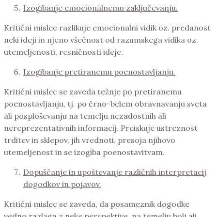
Izogibanje emocionalnemu zaključevanju.
Kritični mislec razlikuje emocionalni vidik oz. predanost
neki ideji in njeno všečnost od razumskega vidika oz.
utemeljenosti, resničnosti ideje.
Izogibanje pretiranemu poenostavljanju.
Kritični mislec se zaveda težnje po pretiranemu
poenostavljanju, tj. po črno-belem obravnavanju sveta
ali posploševanju na temelju nezadostnih ali
nereprezentativnih informacij. Preiskuje ustreznost
trditev in sklepov, jih vrednoti, presoja njihovo
utemeljenost in se izogiba poenostavitvam.
Dopuščanje in upoštevanje različnih interpretacij
dogodkov in pojavov.
Kritični mislec se zaveda, da posameznik dogodke
vedno razlaga z neke perspektive, na temelju bolj ali