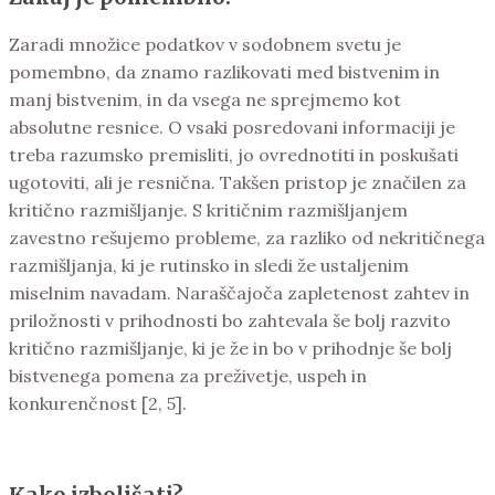
Zaradi množice podatkov v sodobnem svetu je
pomembno, da znamo razlikovati med bistvenim in
manj bistvenim, in da vsega ne sprejmemo kot
absolutne resnice. O vsaki posredovani informaciji je
treba razumsko premisliti, jo ovrednotiti in poskušati
ugotoviti, ali je resnična. Takšen pristop je značilen za
kritično razmišljanje. S kritičnim razmišljanjem
zavestno rešujemo probleme, za razliko od nekritičnega
razmišljanja, ki je rutinsko in sledi že ustaljenim
miselnim navadam. Naraščajoča zapletenost zahtev in
priložnosti v prihodnosti bo zahtevala še bolj razvito
kritično razmišljanje, ki je že in bo v prihodnje še bolj
bistvenega pomena za preživetje, uspeh in
konkurenčnost [2, 5].