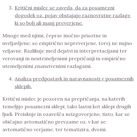
Kritični mislec se zaveda, da za posamezni
dogodek oz. pojav obstajajo raznovrstne razlage,
ki so bolj ali manj preverjene.
Mnoge med njimi, čeprav močno prisotne in
uveljavljene, so empirično nepreverjene, torej ne nujno
veljavne. Razlikuje med dejstvi in interpretacijami ter
verovanji in neutemeljenimi prepričanji in empirično
utemeljenimi znanstvenimi razlagami.
Analiza predpostavk in naravnanosti v posameznih
sklepih.
Kritični mislec je pozoren na prepričanja, na katerih
temeljijo posamezni sklepi, tako lastni kot sklepi drugih
ljudi. Preiskuje in ozavešča neizgovorjeno, tisto, kar se
običajno avtomatično prevzame oz. v kar se
avtomatično verjame, ter tematizira, dvomi.