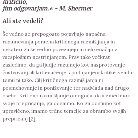
kritično,
jim odgovarjam.« - M. Shermer
Ali ste vedeli?
Še vedno se prepogosto pojavljajo napačna
razumevanja pomena kritičnega razmišljanja in
nekateri ga še vedno povezujejo in celo enačijo z
vsesplošnim nestrinjanjem. Prav tako večkrat
zasledimo, da ga ljudje razumejo kot nasprotovanje
čustvovanj ali kot enačenje s podajanjem kritike, vendar
temu ni tako. Cilj kritičnega razmišljanja ni
posmehovanje in poniževanje ter nadvlada nad drugo
osebo. Kritično razmišljanje omogoča, da »izmerimo«
svoje prepričanje, ga ocenimo. Ko ga ocenimo kot
upravičeno, imamo trdne temelje za obrambo svojih
prepričanj [2].