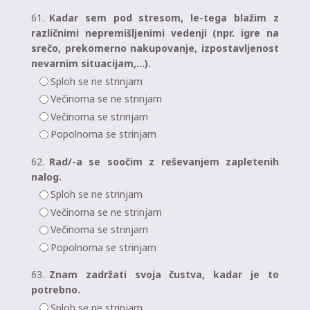
61.
Kadar sem pod stresom, le-tega blažim z
različnimi nepremišljenimi vedenji (npr. igre na
srečo, prekomerno nakupovanje, izpostavljenost
nevarnim situacijam,…).
Sploh se ne strinjam
Večinoma se ne strinjam
Večinoma se strinjam
Popolnoma se strinjam
62.
Rad/-a se soočim z reševanjem zapletenih
nalog.
Sploh se ne strinjam
Večinoma se ne strinjam
Večinoma se strinjam
Popolnoma se strinjam
63.
Znam zadržati svoja čustva, kadar je to
potrebno.
Sploh se ne strinjam