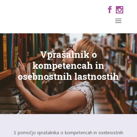
Vprašalnik o
kompetencah in
osebnostnih lastnostih
S pomočjo vprašalnika o kompetencah in osebnostnih