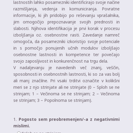
lastnostih lahko posamezniki identificirajo svoje načine
razmišljanja, vedenja in komuniciranja. Povratne
informacije, ki jih pridobijo po reševanju vprašalnika,
jim omogočijo prepoznavanje svojih prednosti in
slabosti. Njihova identifikacija je prvi korak v procesu
izboljšanja oz. osebnostne rasti. Zavedanje namreč
omogoča, da posamezniki izkoristijo svoje potenciale
in s pomočjo ponujenih učnih modulov izboljšajo
osebnostne lastnosti in kompetence ter povečajo
svojo zaposljivost in konkurenčnost na trgu dela.
V nadaljevanju je navedenih več znanj, veščin,
sposobnosti in osebnostnih lastnosti, ki so za vas bolj
ali manj značilne. Pri vsaki trditvi označite v kolikšni
meri se z njo strinjate ali ne strinjate (0 – Sploh se ne
strinjam; 1 – Večinoma se ne strinjam; 2 – Večinoma
se strinjam; 3 – Popolnoma se strinjam).
1.
Pogosto sem preobremenjen/-a z negativnimi
mislimi.